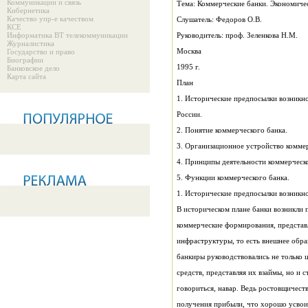
Коммуникации и связь
Тема: Коммерческие банки. Экономиче
Кибернетика
Качество упр-е качеством
Слушатель: Федоров О.В.
КСЕ
Информатика ВТ телекоммуникации
Руководитель: проф. Зеленкова Н.М.
Журналистика
Москва
Государство и право
Биографии
1995 г.
Банковское дело
Карта сайта
План
России.
2. Понятие коммерческого банка.
3. Организационное устройство коммер
4. Принципы деятельности коммерческо
5. Функции коммерческого банка.
1. Исторические предпосылки возникно