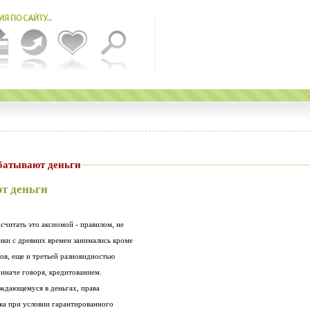
батывают деньги
т деньги
считать это аксиомой - правилом, не
нки с древних времен занимались кроме
ов, еще и третьей разновидностью
 иначе говоря, кредитованием.
уждающемуся в деньгах, права
нка при условии гарантированного