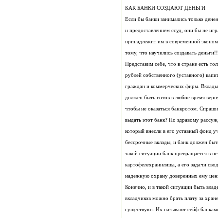
КАК БАНКИ СОЗДАЮТ ДЕНЬГИ
Если бы банки занимались только ден
и предоставлением ссуд, они бы не игр
принадлежит им в современной эконом
тому, что научились создавать деньги!!
Представим себе, что в стране есть тол
рублей собственного (уставного) капит
граждан и коммерческих фирм. Вклады 
должен быть готов в любое время верну
чтобы не оказаться банкротом. Спраши
выдать этот банк? По здравому рассужд
который внесли в его уставный фонд уч
бессрочные вклады, и банк должен быть
такой ситуации банк превращается в н
картофелехранилища, а его задачи сво
надежную охрану доверенных ему ценн
Конечно, и в такой ситуации быть влад
вкладчиков можно брать плату за хране
существуют. Их называют сейф-банками