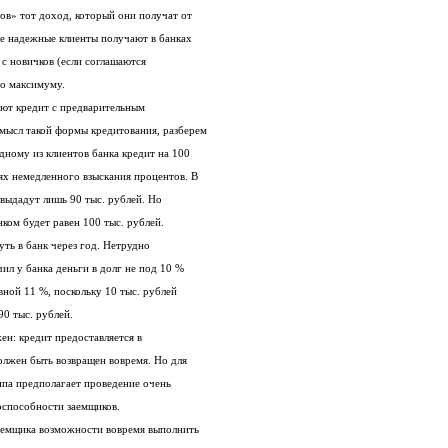
ов» тот доход, который они получат от
ые надежные клиенты получают в банках
с новичков (если соглашаются
по максимуму.
ают кредит с предварительным
смысл такой формы кредитования, разберем
дному из клиентов банка кредит на 100
иях немедленного взыскания процентов. В
выдадут лишь 90 тыс. рублей. Но
нком будет равен 100 тыс. рублей.
ть в банк через год. Нетрудно
ил у банка деньги в долг не под 10 %
авной 11 %, поскольку 10 тыс. рублей
90 тыс. рублей.
н: кредит предоставляется в
олжен быть возвращен вовремя. Но для
ипа предполагает проведение очень
оспособности заемщиков.
заемщика возможности вовремя выполнить