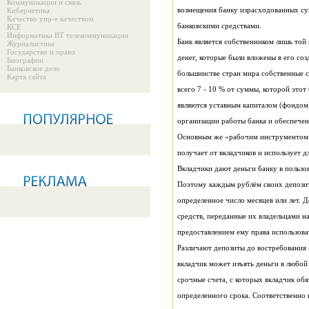
Коммуникации и связь
возмещения банку израсходованных сум
Кибернетика
Качество упр-е качеством
банковскими средствами.
КСЕ
Информатика ВТ телекоммуникации
Банк является собственником лишь той
Журналистика
Государство и право
денег, которые были вложены в его соз
Биографии
Банковское дело
большинстве стран мира собственные с
Карта сайта
всего 7 - 10 % от суммы, которой этот
являются уставным капиталом (фондом)
организации работы банка и обеспечен
Основным же «рабочим инструментом» 
получает от вкладчиков и использует д
Вкладчики дают деньги банку в пользов
Поэтому каждым рублём своих депозит
определенное число месяцев или лет. 
средств, переданные их владельцами на
предоставлением ему права использова
Различают депозиты до востребования 
вкладчик может изъять деньги в любой
срочные счета, с которых вкладчик обя
определенного срока. Соответственно 