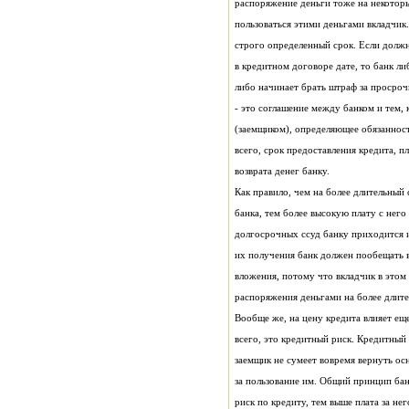
распоряжение деньги тоже на некоторы
пользоваться этими деньгами вкладчик
строго определенный срок. Если должн
в кредитном договоре дате, то банк либ
либо начинает брать штраф за просро
- это соглашение между банком и тем, 
(заемщиком), определяющее обязанност
всего, срок предоставления кредита, п
возврата денег банку.
Как правило, чем на более длительный
банка, тем более высокую плату с него
долгосрочных ссуд банку приходится 
их получения банк должен пообещать 
вложения, потому что вкладчик в этом 
распоряжения деньгами на более длите
Вообще же, на цену кредита влияет ещ
всего, это кредитный риск. Кредитный 
заемщик не сумеет вовремя вернуть о
за пользование им. Общий принцип бан
риск по кредиту, тем выше плата за не