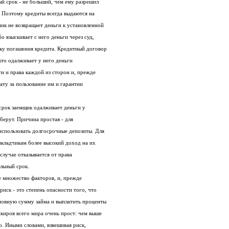
й срок - не больший, чем ему разрешил
. Поэтому кредиты всегда выдаются на
ик не возвращает деньги к установленной
о взыскивает с него деньги через суд,
чку погашения кредита. Кредитный договор
кто одалживает у него деньги
и и права каждой из сторон и, прежде
лату за пользование им и гарантии
 срок заемщик одалживает деньги у
 берут. Причина простая - для
использовать долгосрочные депозиты. Для
вкладчикам более высокий доход на их
случае отказывается от права
льный срок.
е множество факторов, и, прежде
риск - это степень опасности того, что
сновную сумму займа и выплатить проценты
киров всего мира очень прост: чем выше
го. Иными словами, взвешивая риск,