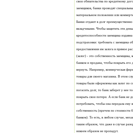
свои обязательства по кредитному дог
заемщиков, банки проводят специальн
материальном положении или коммерч
Банки отдают в долг преимущественно
вкладчиками. Чтобы защитить эти деньг
кредитоспособности заемщика издавна
подстраховки: требовать с заемщика об
предоставления им залога в прямое ра
(залог) - это собственность заемщика, 
банком и продана, чтобы покрыть его д
вернуть. Например, коммерческая фирм
товары для своего магазина. В этом сл
товары были оформлены как залог по с
погасить долг, то банк заберет у нее 
покрыть свои потери. А если банк не 
потребовать, чтобы она передала ему 
собственность (причем по стоимости б
банком). То есть, в любом случае, ме
таким образом, что даже в случае раз
никоем образом не пропадут.