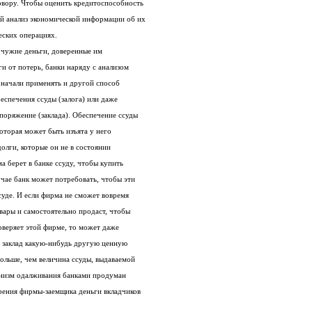
овору. Чтобы оценить кредитоспособность
ый анализ экономической информации об их
еских операциях.
 чужие деньги, доверенные им
и от потерь, банки наряду с анализом
 начали применять и другой способ
еспечения ссуды (залога) или даже
споряжение (заклада). Обеспечение ссуды
которая может быть изъята у него
олги, которые он не в состоянии
а берет в банке ссуду, чтобы купить
учае банк может потребовать, чтобы эти
суде. И если фирма не сможет вовремя
товары и самостоятельно продаст, чтобы
доверяет этой фирме, то может даже
в заклад какую-нибудь другую ценную
ольше, чем величина ссуды, выдаваемой
ханизм одалживания банками продуман
орения фирмы-заемщика деньги вкладчиков