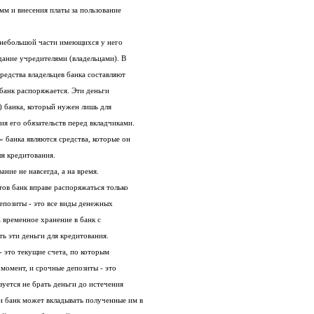
м и внесения платы за пользование
 небольшой части имеющихся у него
дание учредителями (владельцами). В
редства владельцев банка составляют
 банк распоряжается. Эти деньги
 банка, который нужен лишь для
ия его обязательств перед вкладчиками.
банка являются средства, которые он
ля кредитования.
ание не навсегда, а на время.
ов банк вправе распоряжаться только
Депозиты - это все виды денежных
 временное хранение в банк с
ть эти деньги для кредитования.
- это текущие счета, по которым
 момент, и срочные депозиты - это
зуется не брать деньги до истечения
и банк может вкладывать полученные им в