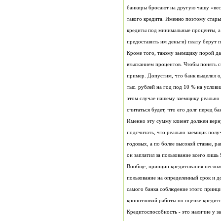
банкиры бросают на другую чашу «вес
такого кредита. Именно поэтому стар
кредиты под минимальные проценты, а 
предоставить им деньги) плату берут 
Кроме того, такому заемщику порой д
взысканием процентов. Чтобы понять 
пример. Допустим, что банк выделил о
тыс. рублей на год под 10 % на услов
этом случае нашему заемщику реально 
считаться будет, что его долг перед ба
Именно эту сумму клиент должен верну
подсчитать, что реально заемщик получ
годовых, а по более высокой ставке, р
он заплатил за пользование всего лишь 
Вообще, принцип кредитования несложе
пользование на определенный срок и д
самого банка соблюдение этого принц
кропотливой работы по оценке кредит
Кредитоспособность - это наличие у 