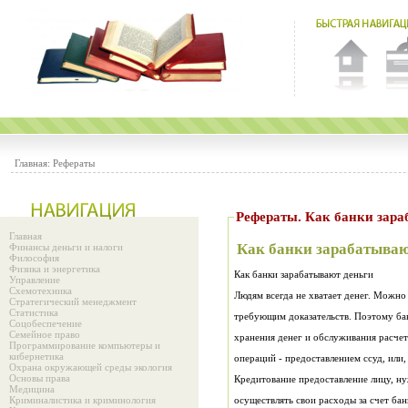
Главная:
Рефераты
Рефераты. Как банки зара
Главная
Как банки зарабатываю
Финансы деньги и налоги
Философия
Физика и энергетика
Как банки зарабатывают деньги
Управление
Схемотехника
Людям всегда не хватает денег. Можно 
Стратегический менеджмент
Статистика
требующим доказательств. Поэтому ба
Соцобеспечение
Семейное право
хранения денег и обслуживания расчет
Программирование компьютеры и
кибернетика
операций - предоставлением ссуд, или,
Охрана окружающей среды экология
Основы права
Кредитование предоставление лицу, н
Медицина
Криминалистика и криминология
осуществлять свои расходы за счет ба