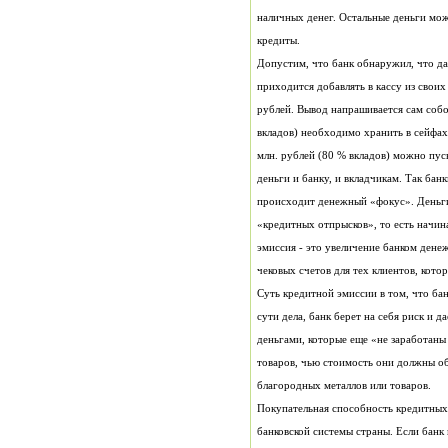
наличных денег. Остальные деньги мож
кредиты.
Допустим, что банк обнаружил, что да
приходится добавлять в кассу из свои
рублей. Вывод напрашивается сам собо
вкладов) необходимо хранить в сейфах
млн. рублей (80 % вкладов) можно пус
деньги и банку, и вкладчикам. Так банк
происходит денежный «фокус». Деньг
«кредитных отпрысков», то есть начин
эмиссия - это увеличение банком дене
чековых счетов для тех клиентов, кото
Суть кредитной эмиссии в том, что ба
сути дела, банк берет на себя риск и д
деньгами, которые еще «не заработаны 
товаров, чью стоимость они должны об
благородных металлов или товаров.
Покупательная способность кредитных
банковской системы страны. Если банк