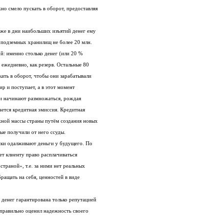
но смело пускать в оборот, предоставляя
же в дни наибольших изъятий денег ему
х подземных хранилищ не более 20 млн.
й: именно столько денег (или 20 %
 ежедневно, как резерв. Остальные 80
кать в оборот, чтобы они зарабатывали
ир и поступает, а в этот момент
и начинают размножаться, рождая
ается кредитная эмиссия. Кредитная
жной массы страны путём создания новых
рые получили от него ссуды.
нки одалживают деньги у будущего. По
ает клиенту право расплачиваться
страной», т.е. за ними нет реальных
ращать на себя, ценностей в виде
 денег гарантирована только репутацией
 правильно оценил надежность своего