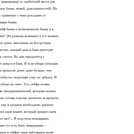
 защищенные от грабителей места для
ных бумаг, вещей, драгоценностей). Но
е сравнение с теми доходами от
ящие банки.
сейф-банка к полноценному банку и в
и? Эта разница возникает в тот момент,
сть денег, внесенных на бессрочные
онечно, каждый день в банк приходят
х счетов. Но они чередуются с
т деньги в банк. И если общая ситуация
юди приносят денег даже больше, чем
 чтобы на следующее утро их забрать. И
собаки на сене». Его сейфы полны
лько предпринимателей, которым нужны
рые готовы хорошо заплатить за кредиты.
о ему в среднем необходимо держать
 ни один клиент, который пришел снять
нег нет!». И подсчеты показывают,
ами (то есть быть ликвидными -
жать в сейфах лишь небольшую долю