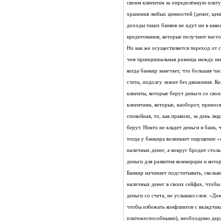
своим клиентам за определённую плату
хранения любых ценностей (денег, цен
доходы таких банков не идут ни в како
кредитования, которые получают насто
Но как же осуществляется переход от 
чем принципиальная разница между ним
когда банкир замечает, что большая ча
счета, подолгу лежит без движения. К
клиенты, которые берут деньги со свои
клиентами, которые, наоборот, принося
спокойная, то, как правило, за день л
берут. Никто не кладет деньги в банк,
тогда у банкира возникает ощущение «
наличных денег, а вокруг бродит сто
деньги для развития коммерции и кото
Банкир начинает подсчитывать, скольк
наличных денег в своих сейфах, чтобы
деньги со счета, не услышал слов: «Де
чтобы избежать конфликтов с вкладчик
платежеспособными), необходимо дер