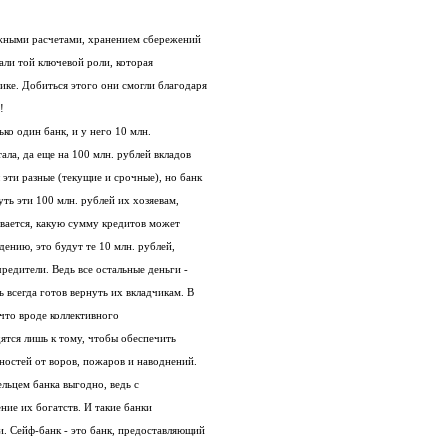
ежными расчетами, хранением сбережений
али той ключевой роли, которая
ике. Добиться этого они смогли благодаря
!
ько один банк, и у него 10 млн.
ала, да еще на 100 млн. рублей вкладов
эти разные (текущие и срочные), но банк
ть эти 100 млн. рублей их хозяевам,
вается, какую сумму кредитов может
ению, это будут те 10 млн. рублей,
редители. Ведь все остальные деньги -
 всегда готов вернуть их вкладчикам. В
ечто вроде коллективного
дятся лишь к тому, чтобы обеспечить
остей от воров, пожаров и наводнений.
ельцем банка выгодно, ведь с
ние их богатств. И такие банки
. Сейф-банк - это банк, предоставляющий