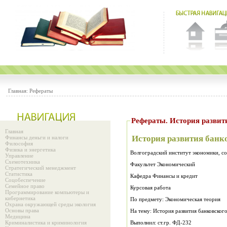
Главная:
Рефераты
Рефераты. История развит
Главная
История развития банко
Финансы деньги и налоги
Философия
Физика и энергетика
Волгоградский институт экономики, с
Управление
Схемотехника
Факультет Экономический
Стратегический менеджмент
Статистика
Кафедра Финансы и кредит
Соцобеспечение
Семейное право
Курсовая работа
Программирование компьютеры и
кибернетика
По предмету: Экономическая теория
Охрана окружающей среды экология
Основы права
На тему: История развития банковского
Медицина
Криминалистика и криминология
Выполнил: ст.гр. ФД-232