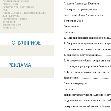
Коммуникации и связь
Андреев Александр Юрьевич
Кибернетика
Качество упр-е качеством
Проверил: ст.преподаватель
КСЕ
Информатика ВТ телекоммуникации
Лаврушина Ольга Александровна
Журналистика
Государство и право
Волгоград 2004
Биографии
Банковское дело
Содержание
Карта сайта
Введение………………………………
1. История развития банковск
2. Современные представления о
3. Пассивные, активные и комисси
4. Банковское регулирован
5. Коммерческие банки: сущност
6. Принципы регулирования банк
7. Тенденции развития банковск
Заключение……………………………
Список литературы……………
Введение