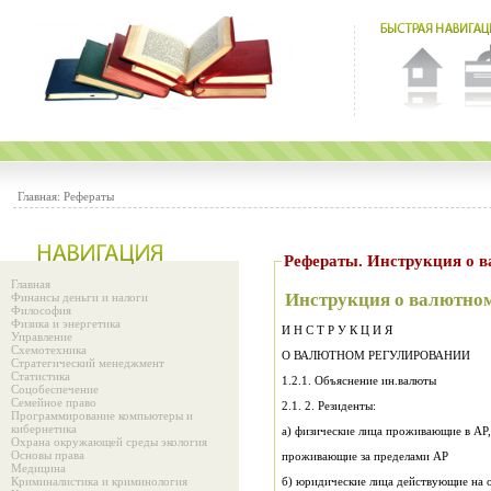
Главная:
Рефераты
Рефераты. Инструкция о 
Главная
Инструкция о валютно
Финансы деньги и налоги
Философия
Физика и энергетика
И Н С Т Р У К Ц И Я
Управление
Схемотехника
О ВАЛЮТНОМ РЕГУЛИРОВАНИИ
Стратегический менеджмент
Статистика
1.2.1. Объяснение ин.валюты
Соцобеспечение
Семейное право
2.1. 2. Резиденты:
Программирование компьютеры и
кибернетика
а) физические лица проживающие в АР,
Охрана окружающей среды экология
Основы права
проживающие за пределами АР
Медицина
Криминалистика и криминология
б) юридические лица действу