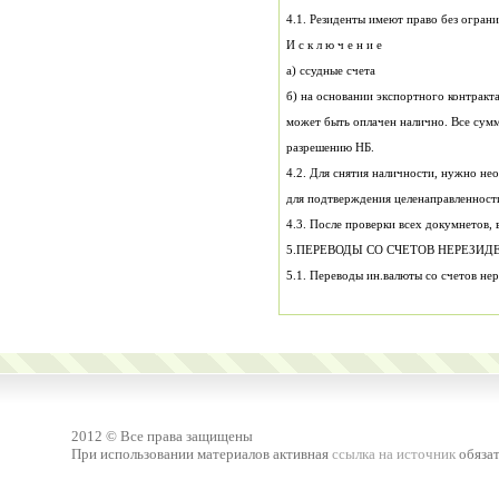
4.1. Резиденты имеют право без огран
И с к л ю ч е н и е
а) ссудные счета
б) на основании экспортного контракта
может быть оплачен налично. Все сум
разрешению НБ.
4.2. Для снятия наличности, нужно не
для подтверждения целенаправленности
4.3. После проверки всех докумнетов, 
5.ПЕРЕВОДЫ СО СЧЕТОВ НЕРЕЗИД
2012 © Все права защищены
При использовании материалов активная
ссылка на источник
обязат