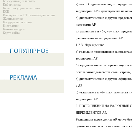
Коммуникации и связь
в) явл. Юридическим лицом , предприя
Кибернетика
Качество упр-е качеством
территории АР и действующие на осно
КСЕ
Информатика ВТ телекоммуникации
г) дипломатические и другие представ
Журналистика
Государство и право
пределами АР
Биографии
Банковское дело
д) указанные в 
Карта сайта
расположенные за пределами АР
1.2.3. Нерезиденты:
территории АР
б) юридические лица , организации и 
основе законодательства своей страны,
в АР
г) ук
территории АР.
2. ПОСТУПЛЕНИЯ НА ВАЛЮТНЫЕ 
НЕРЕЗИДЕНТОВ АР.
Резиденты и нерезиденты АР могут без
суммы на свои валютные счета , за