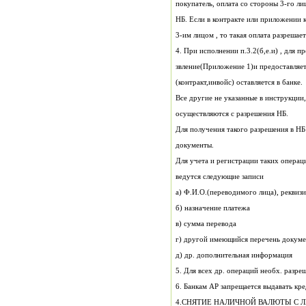
покупатель, оплата со сто
НБ. Если в контракте или приложении 
3-им лицом , то такая оплата разреш
4. При исполнении п.3.2(б,е.и) , для 
звление(Приложение 1)и предоставляет
(контракт,инвойс) оставляется в банке.
Все другие не указанные в инструкци
осуществляются с разрешения НБ.
Для полу
документы.
Для учета и регистрации таких о
ведутся следующие записи
а) Ф.И.О.(переводимого лица), реквиз
б) назначение платежа
в) сумма перевода
г) другой имеющийся перечень докум
д) др. дополнительная информация
5. Для всех др. операций необх. разре
6. Банкам АР запрещается выдавать кре