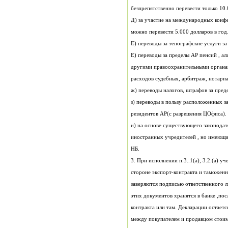
Д) за участие на международных конфе
можно перевести 5.000 долларов в год
Е) переводы за 
Е) переводы за пределы АР пенсий , а
расходов судебных, арбитраж, нот
ж) переводы налогов, штрафов за пред
резидентов АР(с разрешения ЦОфиса).
иностранных учр
НБ.
стороне экспорт-контракта и таможенн
заверяются подписью ответствен
этих документов хранятся в банке ,по
контракта или там. Декларации остаетс
между покупателем и продавцом стоим