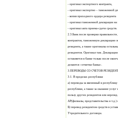
- оригинал экспортного контракта,
- оригинал экспортно – таможенной де
- копия приходного ордера резидента
- оригинал таможенной декларации на 
- оригинал акта приема-сдачи средств.
2.3.Банк после проверки правильности 
ко
резидента, а также оригиналы остальн
резидентов. Оригинал там. Декларации 
оставляется в банке только после оконч
делаются «отметки банка».
3.ПЕРЕВОДЫ СО СЧЕТОВ РЕЗИДЕНТ
3.1. В пределах республики
а) переводы за ввезе
р
пользу других рези
Учредительного договора.