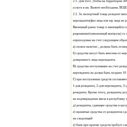
2.1. Для того ,чтобы на
услуги в ин. Валюте необходима ЛЕЦ
2.2. За экспортный товар резидент внос
Ввезенный ранее товар и имеющийся с
разрешение(таможенный контроль) со 
оприходован на счет следующим образ
а) оплата налично , должна быть огово
б) средства могут быть внесены от нер
доверенного лица нерезидента.
В) средств
нерезидента не долны быть позднее 10 
Г) при поступлении средств составляетс
1-для резидента, 2-для нерезидента
резидента. Кроме этого, резиденты д
на подтверждение ввоза в республику 
д) резидент
на следующий
е) банк при приеме средств требует с