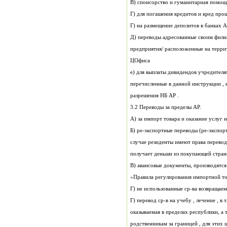
В) спонсорство и гуманитарная помощ
Г) для погашения кредитов и кред про
Г) на размещение депо
ЦОфиса
e) для выплаты див
перечисленные в данной инструкции ,
разрешения НБ АР .
3.2 Переводы за пределы АР.
А) за импорт товара и оказание услуг н
Б) ре-экспортные переводы (ре-экспор
случае резиденты имеют прав
получает деньши из покупающей стран
«Правила регулирования импортной то
Г) перевод ср-в на учебу , лечение , в 
оказываемая в пределах республики, а
родственникам за границей , для этих