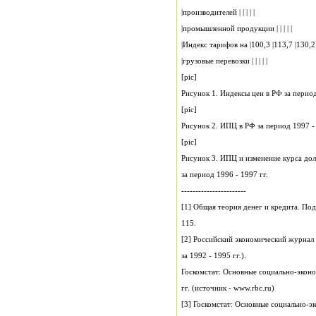
|производителей | | | | |
|промышленной продукции | | | | |
|грузовые перевозки | | | | |
[pic]
Рисунок 1. Индексы цен в РФ за период
[pic]
Рисунок 2. ИПЦ в РФ за период 1997 - 
[pic]
Рисунок 3. ИПЦ и изменение курса до
за период 1996 - 1997 гг.
-----------------------
115.
за 1992 - 1995 гг.).
Госкомстат: Основные социально-эконо
гг. (источник - www.rbc.ru)