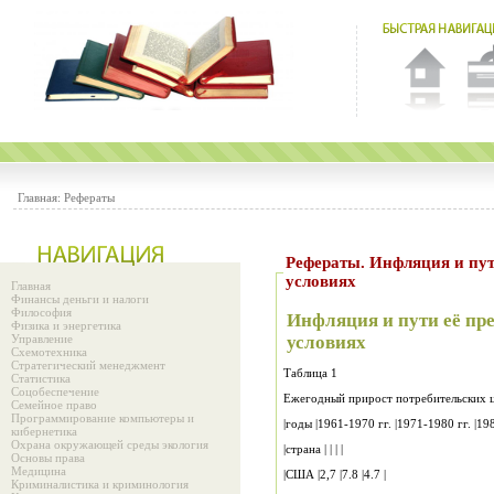
Главная:
Рефераты
Рефераты. Инфляция и пут
условиях
Главная
Финансы деньги и налоги
Философия
Инфляция и пути её пр
Физика и энергетика
Управление
условиях
Схемотехника
Стратегический менеджмент
Таблица 1
Статистика
Соцобеспечение
Ежегодный прирост потребительских ц
Семейное право
Программирование компьютеры и
кибернетика
Охрана окружающей среды экология
|страна | | | |
Основы права
Медицина
|США |2,7 |7.8 |4.7 |
Криминалистика и криминология