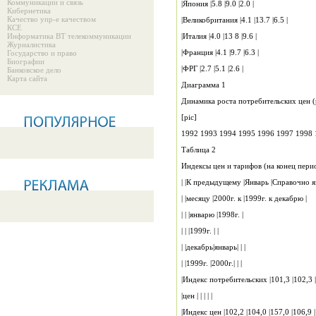
Коммуникации и связь
|Япония |5.8 |9.0 |2.0 |
Кибернетика
Качество упр-е качеством
|Великобритания |4.1 |13.7 |6.5 |
КСЕ
Информатика ВТ телекоммуникации
|Италия |4.0 |13 8 |9.6 |
Журналистика
|Франция |4.1 |9.7 |6.3 |
Государство и право
Биографии
|ФРГ |2.7 |5.1 |2.6 |
Банковское дело
Карта сайта
Диаграмма 1
Динамика роста потребительских цен (р
[pic]
199
Таблица 2
Индексы цен и тарифов (на конец п
| |месяцу |2000г. к |1999г. к декабрю |
| | |январю |1998г. |
| | |1999г. | |
| |декабрь|январь| | |
| |1999г. |2000г.| | |
|цен | | | | |
|Индекс цен |102,2 |104,0 |157,0 |106,9 |