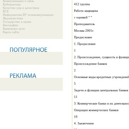
Коммуникации и связь
412 группа
Кибернетика
Качество упр-е качеством
Работа защищена
КСЕ
Информатика ВТ телекоммуникации
c оценкой “ ”
Журналистика
Государство и право
Преподаватель
Биографии
Банковское дело
Москва 2001г.
Карта сайта
Предисловие
1. Предисловие
1
2. Происхождение, сущность и функц
Происхождение банков
2
Основные виды кредитных учрежден
5
Задачи и функции центральных банков
11
3. Коммерческие банки и их деятельно
Операции коммерческих банков
19
4. Заключение