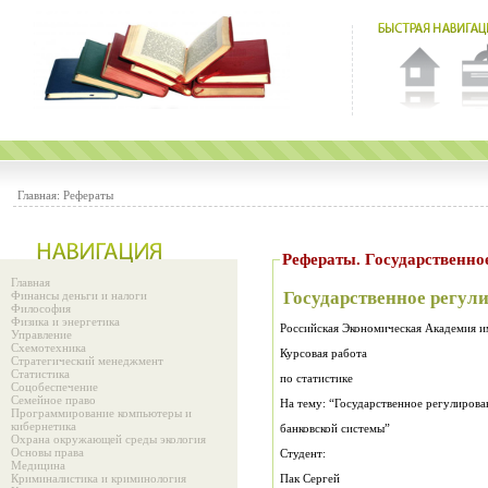
Главная:
Рефераты
Рефераты. Государственно
Главная
Государственное регул
Финансы деньги и налоги
Философия
Физика и энергетика
Российская Экономическая Академия им
Управление
Схемотехника
Курсовая работа
Стратегический менеджмент
Статистика
по статистике
Соцобеспечение
Семейное право
На тему: “Государственное регулирова
Программирование компьютеры и
кибернетика
банковской системы”
Охрана окружающей среды экология
Основы права
Студент:
Медицина
Криминалистика и криминология
Пак Сергей