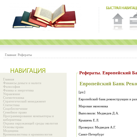
Главная:
Рефераты
Рефераты. Европейский Б
Главная
Европейский Банк Реко
Финансы деньги и налоги
Философия
Физика и энергетика
[pic]
Управление
Схемотехника
Европейский банк реконструкции и раз
Стратегический менеджмент
Статистика
Мировая экономика
Соцобеспечение
Семейное право
Выполнили: Медведев Д.А.
Программирование компьютеры и
кибернетика
Крышень Е.Л.
Охрана окружающей среды экология
Основы права
Проверил: Медведев А.Г.
Медицина
Криминалистика и криминология
Санкт-Петербург