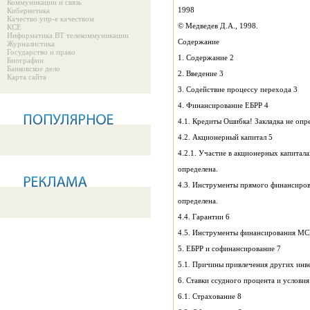
Коммуникации и связь
1998
Кибернетика
Качество упр-е качеством
© Медведев Д.А., 1998.
КСЕ
Информатика ВТ телекоммуникации
Содержание
Журналистика
Государство и право
1. Содержание 2
Биографии
Банковское дело
2. Введение 3
Карта сайта
3. Содействие процессу перехода 3
4. Финансирование ЕБРР 4
4.1. Кредиты Ошибка! Закладка не 
4.2. Акционерный капитал 5
определена.
определена.
4.4. Гарантии 6
5. ЕБРР и софинансирование 7
6.1. Страхование 8