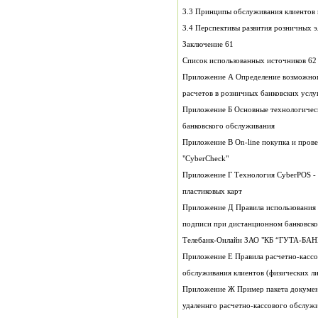
Заключение 61
Список использованных источников 62
Приложение А Определение в
расчетов в розничных банковских услу
Приложение Б Основные техно
банковского обслуживания
Приложение В On-line покупка 
"CyberCheck"
Приложение Г Технология Cyb
пластиковых карт
Приложение Д Правила испол
подписи при д
Телебанк-Онлайн ЗАО "КБ “ГУТА-БАН
Приложение Е Правила расчет
обслуживания клиентов (физических 
удаленнго расчетно-кассового обслуж