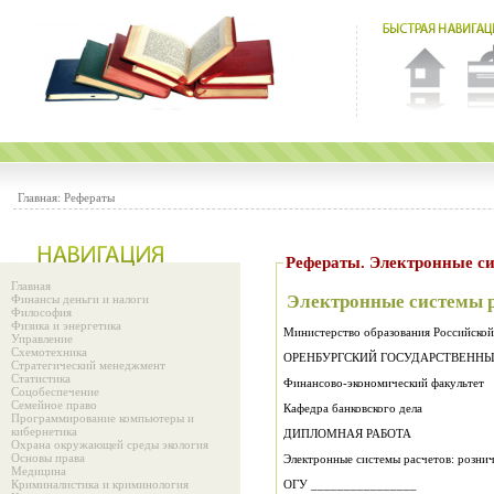
Главная:
Рефераты
Рефераты. Электронные си
Главная
Электронные системы р
Финансы деньги и налоги
Философия
Физика и энергетика
Министерство образования Росси
Управление
Схемотехника
ОРЕНБУРГСКИЙ ГОСУДАРСТВЕНН
Стратегический менеджмент
Статистика
Финансово-экономический факультет
Соцобеспечение
Семейное право
Кафедра банковского дела
Программирование компьютеры и
кибернетика
ДИПЛОМНАЯ РАБОТА
Охрана окружающей среды экология
Основы права
Электронные системы расчетов: рознич
Медицина
Криминалистика и криминология
ОГУ ________________