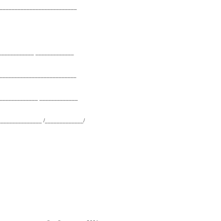
__________________________________
___________________ _____________
__________________________
_____________ _____________
______________ /_____________/