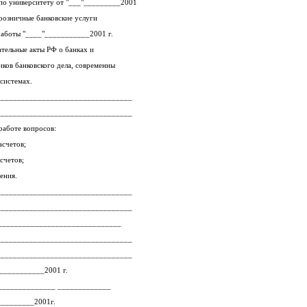
1. Тема работы (утверждена приказом по университету от "___"_________2001
в: розничные банковские услуги
2. Срок сдачи студентом законченной работы "____"___________2001 г.
3. Исходные данные к работе: Законодательные акты РФ о банках и
иков банковского дела, современны
системах.
_________________________________
_________________________________
работе вопросов:
асчетов;
счетов;
ения.
_________________________________
_________________________________
Перечень графического материала _______________________________
_________________________________
_________________________________
_"____________________2001 г.
Руководитель __________________________________ _____________
_________2001г.