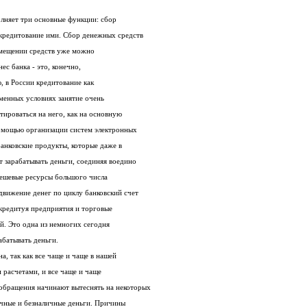
Сегодня любой банк во всем мире выполняет три основные функции: сбор
денежных средств, их перемещение, и кредитование ими. Сбор денежных средств
сам по себе стоит банку денег, на перемещении средств уже можно
зарабатывать, но, все же, основной бизнес банка - это, конечно,
предоставление кредитов. К сожалению, в России кредитование как
предприятий, так и населения - в современных условиях занятие очень
ненадежное, и пока не позволяет ориентироваться на него, как на основную
сферу получения доходов банком. С помощью организации систем электронных
расчетов вполне возможно построить банковские продукты, которые даже в
условиях сегодняшней России, позволят зарабатывать деньги, соединяя воедино
все три банковские функции: собирая дешевые ресурсы большого числа
небогатых клиентов, контролируя передвижение денег по циклу банковский счет
- клиент - магазин - банковский счет, и кредитуя предприятия и торговые
структуры, связанные с этой клиентурой. Это одна из немногих сегодня
абатывать деньги.
, так как все чаще и чаще в нашей
жизни мы сталкиваемся с электронными расчетами, и все чаще и чаще
современные инструменты денежного обращения начинают вытеснять на некоторых
рынках своих предшественников - наличные и безналичные деньги. Причины