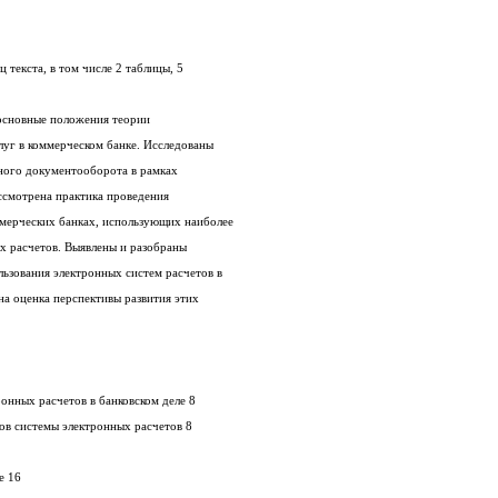
Дипломная работа содержит 60 страниц текста, в том числе 2 таблицы, 5
В данной работе собраны и изложены основные положения теории
электронных розничных банковских услуг в коммерческом банке. Исследованы
вопросы обеспечения банком электронного документооборота в рамках
современного законодательства РФ. Рассмотрена практика проведения
электронных расчетов в различных коммерческих банках, использующих наиболее
прогрессивные технологии безналичных расчетов. Выявлены и разобраны
различные проблемы внедрения и использования электронных систем расчетов в
сфере розничных банковских услуг. Дана оценка перспективы развития этих
1 Теоретические аспекты систем электронных расчетов в банковском деле 8
1.1 Пластиковые карты, как одна из основ системы электронных расчетов 8
1.3 Удаленное банковское обслуживание 16