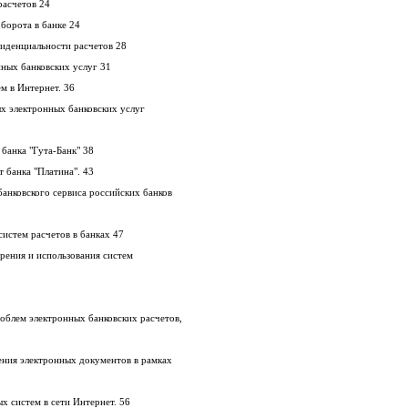
расчетов 24
Организация электронного документооборота в банке 24
2.2 Обеспечение достоверности и конфиденциальности расчетов 28
2.3 Достоинства и недостатки электронных банковских услуг 31
2.4 Возможные схемы платежных систем в Интернет. 36
х электронных банковских услуг
2.5.1 Система "Телебанк" комерческого банка "Гута-Банк" 38
2.5.2 Системы платежей через Интернет банка "Платина". 43
банковского сервиса российских банков
2.7 Проблемы внедрения электронных систем расчетов в банках 47
рения и использования систем
облем электронных банковских расчетов,
ния электронных документов в рамках
х систем в сети Интернет. 56