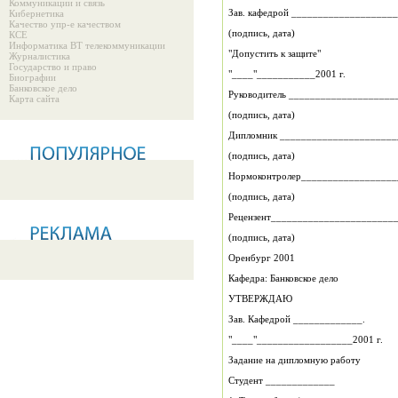
Коммуникации и связь
Зав. кафедрой ____________
Кибернетика
Качество упр-е качеством
(подпись, дата)
КСЕ
Информатика ВТ телекоммуникации
"Допустить к защите"
Журналистика
Государство и право
"____"___________2001 г.
Биографии
Банковское дело
Руководитель _____________
Карта сайта
(подпись, дата)
Дипломник ______________________
(подпись, дата)
Нормоконтролер__________________
(подпись, дата)
Рецензент________________________
(подпись, дата)
Оренбург 2001
Кафедра: Банковское дело
УТВЕРЖДАЮ
Зав. Кафедрой _____________.
"____"__________________2001 г.
Задание на дипломную работу
Студент _____________