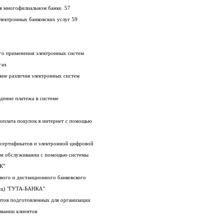
3.3 Принципы обслуживания клиентов в многофилиальном банке. 57
3.4 Перспективы развития розничных электронных банковских услуг 59
озможного применения электронных систем
гах
логические различия электронных систем
и проведение платежа в системе
erPOS - оплата покупок в интернет с помощью
ьзования сертификатов и электронной цифровой
истанционном банковском обслуживании с помощью системы
К”
но-кассового и дистанционного банковского
лиц) "ГУТА-БАНКА"
Приложение Ж Пример пакета документов подготовленных для организации
ивании клиентов