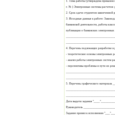
г. № ) Электронные системы расчето
банковской деятельности, работы класс
публикации о банковских электронных 
_______________________________
_______________________________
4. Перечень подлежащих разработке в 
- теоретические основы электронных р
- анализ работы электронных систем ра
- перспективы проблемы и пути их реш
_______________________________
_______________________________
5. 
_______________________________
_______________________________
Дата выдачи задания "___
Задание принял к исполнению "___"__