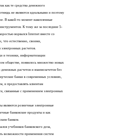
этого процесса достаточно очевидны, так как те средства денежного
обращения, которые мы имеем сейчас, отнюдь не являются идеальными и поэтому
идет их непрерывное совершенствование. В какой-то момент накопленные
усовершенствования приводят к смене инструментов. К тому же за последние 5-
6 лет в нашу жизнь со стремительной скоростью ворвался Internet вместе со
своими принципами общения, бизнеса и, что естественно, своими,
 электронных расчетов.
При современном уровне развития науки и техники, информатизации
различных областей жизни в современном обществе, появилось множество новых
технических возможностей проведения денежных расчетов и взаимозачетов без
использования денег так таковых. Коммерческие банки в современных условиях,
просто обязаны идти в ногу со временем, и предоставлять клиентам
усовершенствованные банковские услуги, связанные с применением электронных
Предметом исследования данной работы являются розничные электронные
банковские услуги, как высокотехнологичные банковские продукты и как
ским банком.
Цель данной работы - на основе материалов учебников банковского дела,
современной публицистики, рассмотреть возможности применения систем