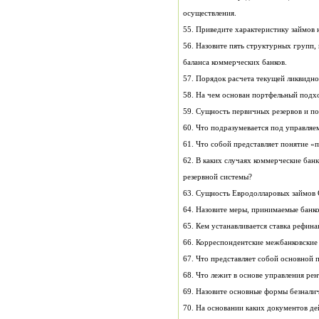
осуществления.
55. Приведите характеристику займов
56. Назовите пять структурных групп,
баланса коммерческих банков.
57. Порядок расчета текущей ликвидно
58. На чем основан портфельный подх
59. Сущность первичных резервов и по
60. Что подразумевается под управля
61. Что собой представляет понятие 
62. В каких случаях коммерческие бан
резервной системы?
63. Сущность Евродолларовых займов
65. Кем устанавливается ставка рефин
66. Корреспондентские 
67. Что представляет собой основной 
68. Что лежит в основе управления ре
69. Назовите основные формы безнали
70. На основании каких документов де