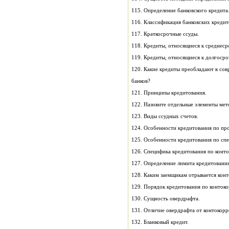
115. Определение банковского кредита
116. Классификация банков
117. Краткосрочные ссуды.
118. Кредиты, относящиеся к среднес
119. Кредиты, относящиеся к дол
120. Какие кредиты преобладают в со
банков?
121. Принципы кредитования.
122. Назовите отдельные элементы мет
123. Виды ссудных счетов.
124. Особенности кредитования по пр
125. Особенности кредитования по сп
126. Специфика кредитования по конто
127. Определение лимита кредитования
128. Каким заемщикам отрывается кон
129. Порядок кредитования по конт
130. Сущность овердрафта.
131. Отличие овердрафта от контокорр
132. Бланковый кредит.