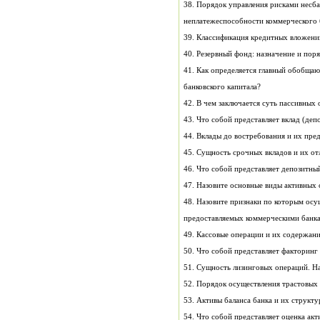
38. Порядок управления рисками несба
неплатежеспособности коммерческого 
39. Классификация кредитных вложени
40. Резервный фонд: назначение и пор
41. Как определяется главный обобща
банковского капитала?
42. В чем заключается суть пассивных
43. Что собой представляет вклад (деп
44. Вклады до востребования и их пре
45. Сущность срочных вкладов и их от
46. Что собой представляет депозитны
47. Назовите основные виды активных 
48. Назовите признаки по которым осу
предоставляемых коммерческими банка
49. Кассовые операции и их содержани
50. Что собой представляет факторинг 
51. Сущность лизинговых операций. На
52. Порядок осуществления трастовых
53. Активы баланса банка и их структу
54. Что собой представляет оценка акт