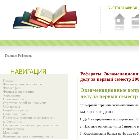
Главная:
Рефераты
Рефераты. Экзаменационн
делу за первый семестр 20
Главная
Финансы деньги и налоги
Философия
Экзаменационные вопр
Физика и энергетика
Управление
делу за первый семестр
Схемотехника
Стратегический менеджмент
примерный перечень экзаменационных
Статистика
Соцобеспечение
БАНКОВСКОЕ ДЕЛО
Семейное право
Программирование компьютеры и
1. Дайте определение коммерческого б
кибернетика
Охрана окружающей среды экология
2. Назовите основные типы банков по 
Основы права
Медицина
3. Классификация банков по форме соб
Криминалистика и криминология