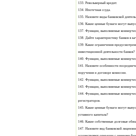
133. Револьверный кредит.
134. Ипотечная ссуда.
135. Назовите виды банковской деятел
136. Какие ценные бумаги могут выпус
138. Дайте характеристику банков в ка
139. Какие ограничения предусмотрен
инвестиционной деятельности банков?
140. Функции, выполняемые коммерчес
141. Назовите особенности посредниче
поручения и договоре комиссии.
142. Функции, выполняемые коммерчес
143. Функции, выполняемые коммерчес
144. Функции, выполняемые коммерчес
регистраторов.
145. Какие ценные бумаги могут выпу
уставного капитала?
146. Какие собственные долговые обяз
147. Назовите вид банковской лицензии
осуществляют операции с ценными бу