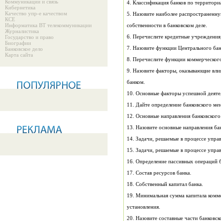
Коммуникации и связь
4. Классификация банков по территори
Кибернетика
Качество упр-е качеством
5. Назовите наиболее распространен
КСЕ
Информатика ВТ телекоммуникации
собственности в банковском деле.
Журналистика
6. Перечислите кредитные учреждения
Государство и право
Биографии
7. Назовите функции Центрального бан
Банковское дело
Карта сайта
8. Перечислите функции коммерческого
9. Назовите факторы, оказывающие вли
банком.
10. Основные факторы успешной деяте
11. Дайте определение банковского ме
12. Основные направления банковского
13. Назовите основные направления ба
14. Задачи, решаемые в процессе упра
15. Задачи, решаемые в процессе 
16. Определение пассивных операц
17. Состав ресурсов банка.
18. Собственный капитал банка.
19. Минимальная сумма капитала комме
установления.
20. Назовите составные части банковск