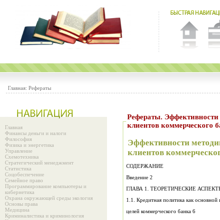
Главная:
Рефераты
Рефераты. Эффективности
клиентов коммерческого 
Главная
Финансы деньги и налоги
Философия
Эффективности методи
Физика и энергетика
Управление
клиентов коммерческо
Схемотехника
Стратегический менеджмент
СОДЕРЖАНИЕ
Статистика
Соцобеспечение
Введение 2
Семейное право
Программирование компьютеры и
кибернетика
Охрана окружающей среды экология
1.1. Кредитная политика как основной
Основы права
Медицина
целей коммерческого банка 6
Криминалистика и криминология