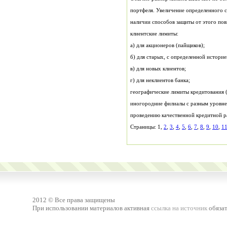
наличии способов защиты от этого по
клиентские лимиты:
а) для акционеров (пайщиков);
б) для старых, с определенной истори
в) для новых клиентов;
г) для неклиентов банка;
Страницы: 1,
2
,
3
,
4
,
5
,
6
,
7
,
8
,
9
,
10
,
1
2012 © Все права защищены
При использовании материалов активная
ссылка на источник
обязат