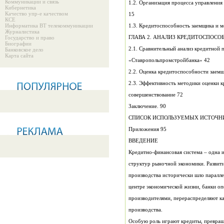
Коммуникации и связь
1.2. Организация процесса управления
Кибернетика
Качество упр-е качеством
15
КСЕ
Информатика ВТ телекоммуникации
Журналистика
Государство и право
Биографии
2.1. Сравнительный анализ кредитной
Банковское дело
Карта сайта
«Ставропольпромстройбанка» 42
2.3. Эффективность методики оценки к
совершенствование 72
Заключение. 90
Приложения 95
ВВЕДЕНИЕ
производства.